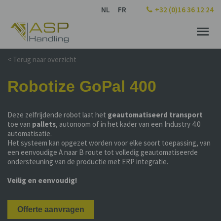
NL
FR
+32 (0)16 36 12 24
< Terug naar overzicht
Robotize GoPal 400
Deze zelfrijdende robot laat het
geautomatiseerd transport
toe van
pallets
, autonoom of in het kader van een Industry 4.0
automatisatie.
Het systeem kan opgezet worden voor elke soort toepassing, van
een eenvoudige A naar B route tot volledig geautomatiseerde
ondersteuning van de productie met ERP integratie.
Veilig en eenvoudig!
Offerte aanvragen