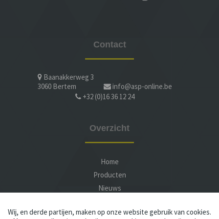
Contact
Baanakkerweg 3
3060 Bertem
info@asp-online.be
+32 (0)16 36 12 24
Overzicht
Home
Producten
Nieuws
Service
Wij, en derde partijen, maken op onze website gebruik van cookies.
Over ASP