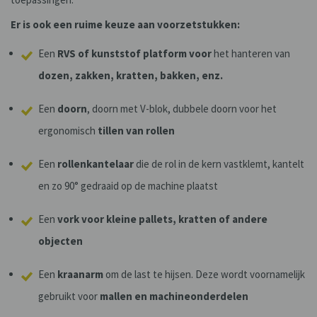
Er is ook een ruime keuze aan voorzetstukken:
Een
RVS of kunststof platform
voor
het hanteren van
dozen, zakken, kratten, bakken, enz.
Een
doorn
, doorn met V-blok, dubbele doorn voor het
ergonomisch
tillen van
rollen
Een
rollenkantelaar
die de rol in de kern vastklemt, kantelt
en zo 90° gedraaid op de machine plaatst
Een
vork voor kleine
pallets, kratten of andere
objecten
Een
kraanarm
om de last te hijsen. Deze wordt voornamelijk
gebruikt voor
mallen en machineonderdelen