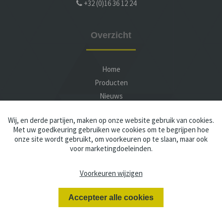
+32 (0)16 36 12 24
Overzicht
Home
Producten
Nieuws
Service
Wij, en derde partijen, maken op onze website gebruik van cookies.
Over ASP
Met uw goedkeuring gebruiken we cookies om te begrijpen hoe
Contact
onze site wordt gebruikt, om voorkeuren op te slaan, maar ook
voor marketingdoeleinden.
Voorkeuren wijzigen
Privacy
Disclaimer
Algemene voorwaarden
Accepteer alle cookies
Webdesign By Vector BROSS