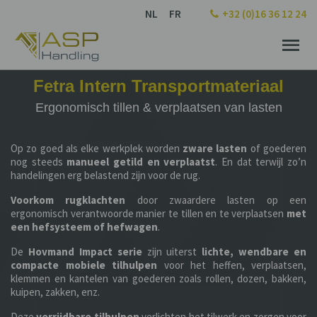
NL
FR
+32 (0)16 36 12 24
Fetra Intern Transportmateriaal
Ergonomisch tillen & verplaatsen van lasten
Op zo goed als elke werkplek worden
zware lasten
of goederen
nog steeds
manueel getild en verplaatst
. En dat terwijl zo’n
handelingen erg belastend zijn voor de rug.
Voorkom rugklachten
door zwaardere lasten op een
ergonomisch verantwoorde manier te tillen en te verplaatsen
met
een hefsysteem of hefwagen
.
De
Hovmand Impact serie
zijn uiterst
lichte, wendbare en
compacte mobiele tilhulpen
voor het heffen, verplaatsen,
klemmen en kantelen van goederen zoals rollen, dozen, bakken,
kuipen, zakken, enz.
Deze
verrijdbare tilhulpen
verlichten het tilwerk en zorgen voor