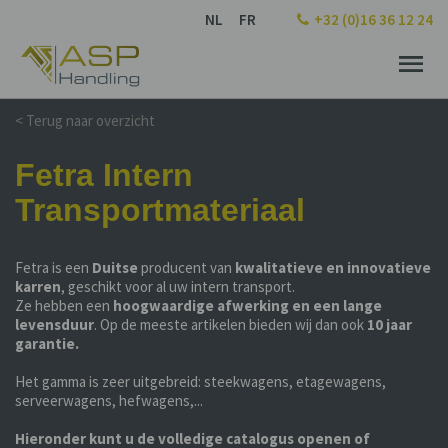
NL
FR
+32 (0)16 36 12 24
< Terug naar overzicht
Fetra Intern
Transportmateriaal
Fetra is een
Duitse
producent van
kwalitatieve en innovatieve
karren
, geschikt voor al uw intern transport.
Ze hebben een
hoogwaardige afwerking en een lange
levensduur
. Op de meeste artikelen bieden wij dan ook
10 jaar
garantie.
Het gamma is zeer uitgebreid: steekwagens, etagewagens,
serveerwagens, hefwagens,...
Hieronder kunt u de volledige catalogus openen of